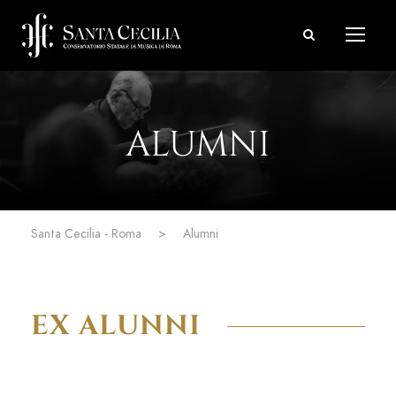
ALUMNI
Santa Cecilia - Roma
>
Alumni
EX ALUNNI