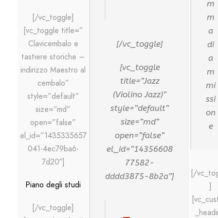
m
[/vc_toggle]
m
[vc_toggle title=”
a
Clavicembalo e
[/vc_toggle]
di
tastiere storiche –
a
[vc_toggle
indirizzo Maestro al
m
title=”Jazz
cembalo”
mi
(Violino Jazz)”
style=”default”
ssi
style=”default”
size=”md”
on
size=”md”
open=”false”
e
el_id=”1435335657
open=”false”
041-4ec79ba6-
el_id=”14356608
7d20″]
77582-
[/vc_to
dddd3875-8b2a”]
Piano degli studi
]
[vc_cus
[/vc_toggle]
_headi