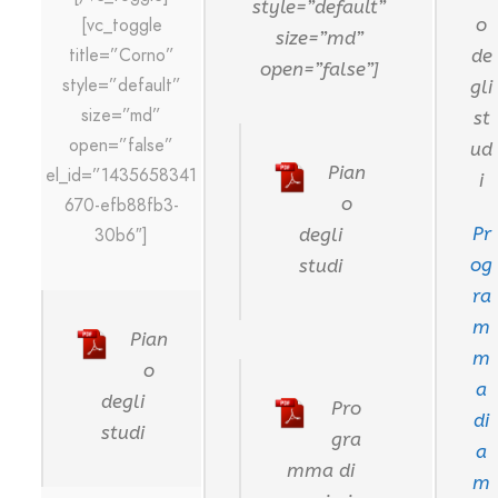
style=”default”
[vc_toggle
o
size=”md”
title=”Corno”
de
open=”false”]
style=”default”
gli
size=”md”
st
open=”false”
ud
Pian
el_id=”1435658341
i
o
670-efb88fb3-
Pr
30b6″]
degli
og
studi
ra
m
Pian
m
o
a
degli
Pro
di
studi
gra
a
mma di
m