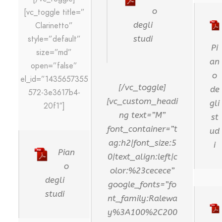
o
[vc_toggle title=”
degli
Clarinetto”
style=”default”
studi
Pi
size=”md”
an
open=”false”
o
el_id=”1435657355
[/vc_toggle]
de
572-3e3617b4-
[vc_custom_headi
gli
20f1″]
ng text=”M”
st
font_container=”t
ud
ag:h2|font_size:5
i
Pian
0|text_align:left|c
o
olor:%23cecece”
degli
google_fonts=”fo
studi
nt_family:Ralewa
y%3A100%2C200