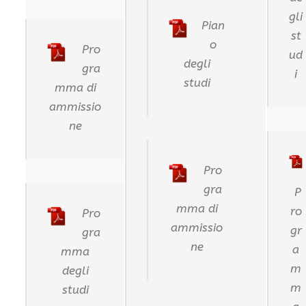
gli
Pian
st
o
Pro
ud
degli
gra
i
studi
mma di
ammissio
ne
Pro
gra
P
mma di
ro
Pro
ammissio
gr
gra
ne
a
mma
m
degli
m
studi