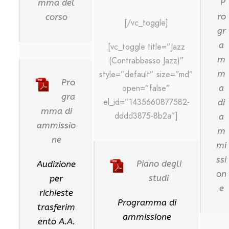
P
mma del
ro
corso
[/vc_toggle]
gr
a
[vc_toggle title=”Jazz
m
(Contrabbasso Jazz)”
m
style=”default” size=”md”
Pro
open=”false”
a
gra
el_id=”1435660877582-
di
mma di
dddd3875-8b2a”]
a
ammissio
m
ne
mi
ssi
Piano degli
Audizione
on
studi
per
e
richieste
Programma di
trasferim
ammissione
ento A.A.