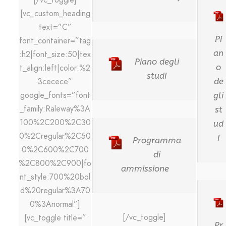
[vc_custom_heading
text=”C”
Pi
font_container=”tag
an
:h2|font_size:50|tex
Piano degli
o
t_align:left|color:%2
studi
de
3cecece”
google_fonts=”font
gli
_family:Raleway%3A
st
100%2C200%2C30
ud
0%2Cregular%2C50
i
Programma
0%2C600%2C700
di
%2C800%2C900|fo
ammissione
nt_style:700%20bol
d%20regular%3A70
0%3Anormal”]
[/vc_toggle]
[vc_toggle title=”
Pr