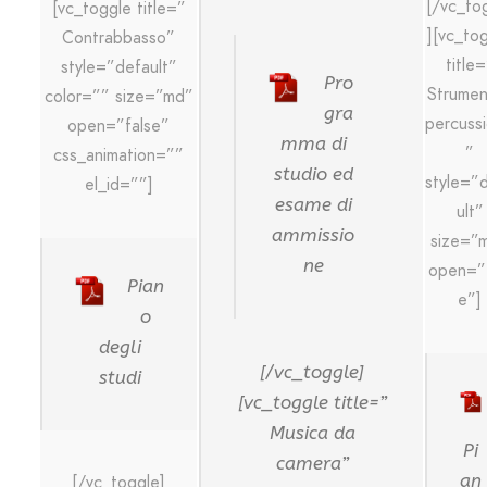
[/vc_to
[vc_toggle title=”
][vc_to
Contrabbasso”
title
style=”default”
Pro
Strumen
color=”” size=”md”
gra
percuss
open=”false”
mma di
”
css_animation=””
studio ed
style=”
el_id=””]
esame di
ult”
ammissio
size=”
ne
open=”f
Pian
e”]
o
degli
[/vc_toggle]
studi
[vc_toggle title=”
Musica da
Pi
camera”
an
[/vc_toggle]