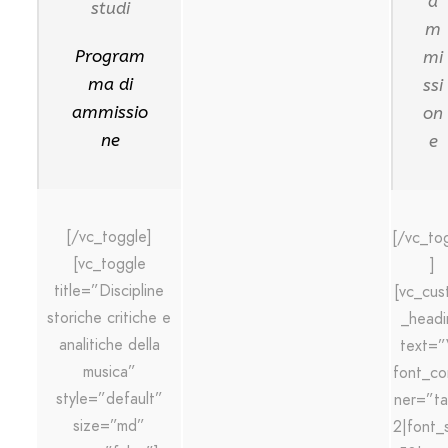
a
studi
m
Program
mi
ma di
ssi
ammissio
on
ne
e
[/vc_toggle]
[/vc_to
[vc_toggle
]
title=”Discipline
[vc_cus
storiche critiche e
_headi
analitiche della
text=
musica”
font_co
style=”default”
ner=”ta
size=”md”
2|font_