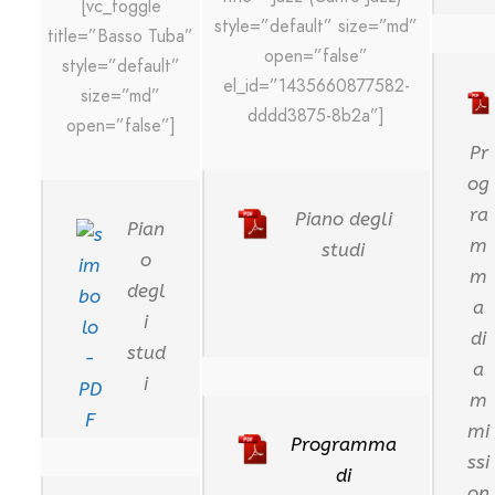
[vc_toggle
style=”default” size=”md”
title=”Basso Tuba”
open=”false”
style=”default”
el_id=”1435660877582-
size=”md”
dddd3875-8b2a”]
open=”false”]
Pr
og
ra
Piano degli
Pian
m
studi
o
m
degl
a
i
di
stud
a
i
m
mi
Programma
ssi
di
on