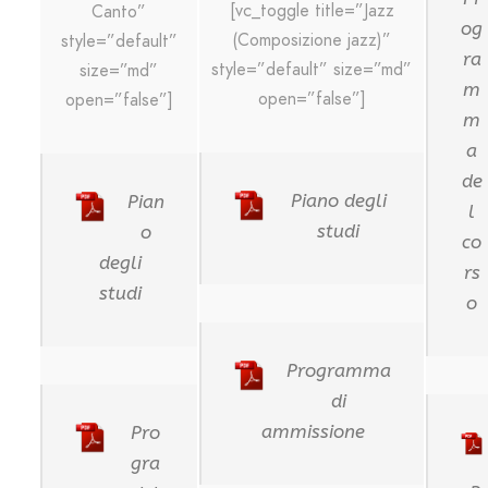
[vc_toggle title=”Jazz
Canto”
og
(Composizione jazz)”
style=”default”
ra
style=”default” size=”md”
size=”md”
m
open=”false”]
open=”false”]
m
a
de
Piano degli
Pian
l
studi
o
co
degli
rs
studi
o
Programma
di
ammissione
Pro
gra