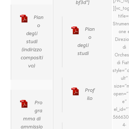
[/vc_to
bf3d”]
][vc_to
title
Pian
Strumen
o
Pian
one 
degli
o
Direzi
studi
degli
di
(indirizzo
studi
Orches
compositi
di Fiat
vo)
style=”
ult”
size=”
Prof
open=”f
ilo
e”
Pro
el_id=”
gra
566630
mma di
4-
ammissio