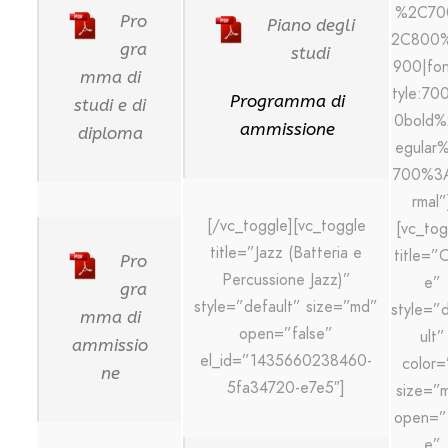
%2C70
Pro
Piano degli
2C800
gra
studi
900|fon
mma di
tyle:70
Programma di
studi e di
0bold%
ammissione
diploma
egular
700%3
rmal”
[/vc_toggle][vc_toggle
[vc_tog
title=”Jazz (Batteria e
title=”
Pro
Percussione Jazz)”
e”
gra
style=”default” size=”md”
style=”
mma di
open=”false”
ult”
ammissio
el_id=”1435660238460-
color=
ne
5fa34720-e7e5″]
size=”
open=”f
e”