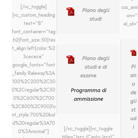
[/vc_toggle]
css_ani
Piano degli
[vc_custom_heading
on=”
studi
text=”B”
el_id=
font_container=”tag
:h2|font_size:50|tex
t_align:left|color:%2
3cecece”
Piano degli
google_fonts=”font
Pi
studi e di
_family:Raleway%3A
an
esame
100%2C200%2C30
o
0%2Cregular%2C50
Programma di
de
0%2C600%2C700
ammissione
gli
%2C800%2C900|fo
st
nt_style:700%20bol
ud
d%20regular%3A70
i
[/vc_toggle][vc_toggle
0%3Anormal”]
title=”Jazz (Canto Jazz)”