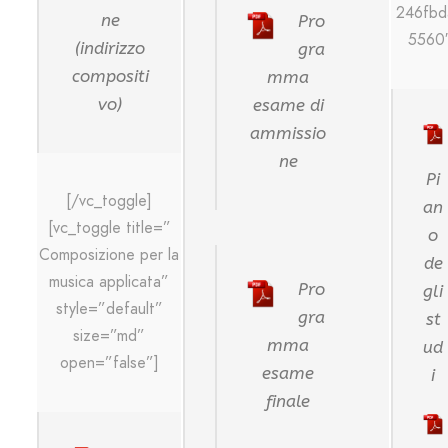
246fbd
ne
Pro
5560″
(indirizzo
gra
compositi
mma
vo)
esame di
ammissio
ne
Pi
[/vc_toggle]
an
[vc_toggle title=”
o
Composizione per la
de
musica applicata”
Pro
gli
style=”default”
gra
st
size=”md”
mma
ud
open=”false”]
esame
i
finale