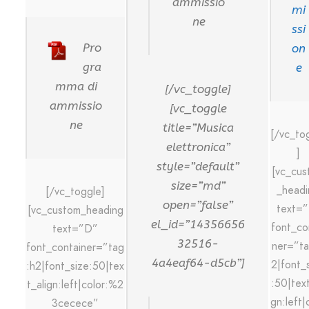
ammissio
mi
ne
ssi
Pro
on
gra
e
mma di
[/vc_toggle]
ammissio
[vc_toggle
ne
title=”Musica
[/vc_to
elettronica”
]
style=”default”
[vc_cus
size=”md”
_headi
[/vc_toggle]
open=”false”
text=”
[vc_custom_heading
el_id=”14356656
font_co
text=”D”
32516-
ner=”ta
font_container=”tag
4a4eaf64-d5cb”]
2|font_
:h2|font_size:50|tex
:50|text
t_align:left|color:%2
gn:left|
3cecece”