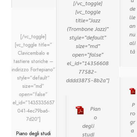
a
[/vc_toggle]
de
[vc_toggle
lle
title=”Jazz
an
(Trombone Jazz)”
nu
[/vc_toggle]
style=”default”
ali
[vc_toggle title=”
size=”md”
tà
Clavicembalo e
open=”false”
tastiere storiche –
el_id=”14356608
indirizzo Fortepiano”
77582-
style=”default”
dddd3875-8b2a”]
size=”md”
open=”false”
el_id=”1435335657
P
Pian
041-4ec79ba6-
ro
o
7d20″]
gr
degli
a
Piano degli studi
studi