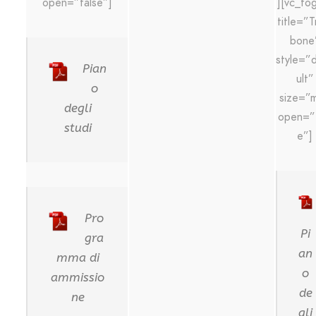
][vc_to
open=”false”]
title=”
bone
style=”
Pian
ult”
o
size=”
degli
open=”f
studi
e”]
Pro
Pi
gra
an
mma di
o
ammissio
de
ne
gli