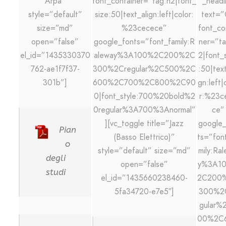
Arpa”
font_container=”tag:h2|font_
_headi
style=”default”
size:50|text_align:left|color:
text=
size=”md”
%23cecece”
font_co
open=”false”
google_fonts=”font_family:R
ner=”ta
el_id=”1435330370
aleway%3A100%2C200%2C
2|font_
762-ae1f7f37-
300%2Cregular%2C500%2C
:50|text
301b”]
600%2C700%2C800%2C90
gn:left|
0|font_style:700%20bold%2
r:%23c
0regular%3A700%3Anormal”
ce”
][vc_toggle title=”Jazz
google_
Pian
(Basso Elettrico)”
ts=”fon
o
style=”default” size=”md”
mily:Ra
degli
open=”false”
y%3A1
studi
el_id=”1435660238460-
2C200
5fa34720-e7e5″]
300%2
gular%
00%2C