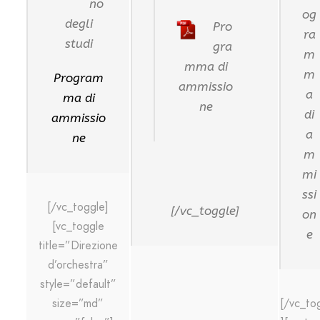
no
og
degli
Pro
ra
studi
gra
m
mma di
m
Program
ammissio
a
ma di
ne
di
ammissio
a
ne
m
mi
ssi
[/vc_toggle]
[/vc_toggle]
on
[vc_toggle
e
title=”Direzione
d’orchestra”
style=”default”
[/vc_to
size=”md”