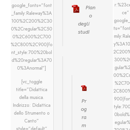
r:%23c
google_fonts=”font
Pian
ce”
_family:Raleway%3A
o
google_
100%2C200%2C30
degli
ts=”fon
0%2Cregular%2C50
studi
mily:Ra
0%2C600%2C700
y%3A1
%2C800%2C900|fo
2C200
nt_style:700%20bol
300%2
d%20regular%3A70
gular%
0%3Anormal”]
00%2C
[vc_toggle
%2C70
title=”Didattica
2C800
della musica.
900|fon
Pr
Indirizzo: Didattica
tyle:70
og
dello Strumento o
0bold%
ra
Canto”
egular
m
style=”default”