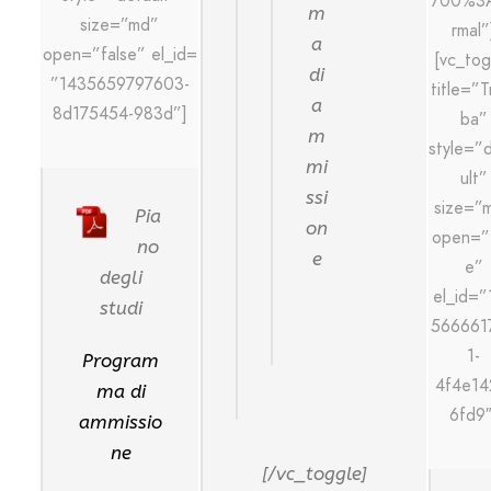
700%3
m
size=”md”
rmal”
a
open=”false” el_id=
[vc_tog
di
”1435659797603-
title=”
a
8d175454-983d”]
ba”
m
style=”
mi
ult”
ssi
size=”
Pia
on
open=”f
no
e
e”
degli
el_id=”
studi
566661
1-
Program
4f4e14
ma di
6fd9″
ammissio
ne
[/vc_toggle]