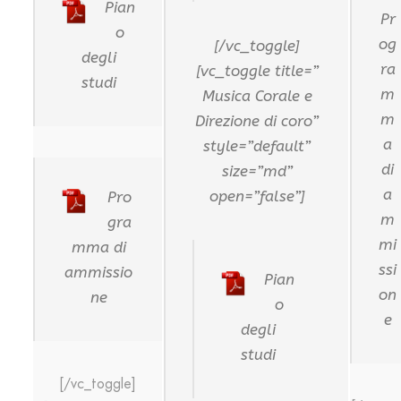
Pian
Pr
o
og
[/vc_toggle]
degli
ra
[vc_toggle title=”
studi
m
Musica Corale e
m
Direzione di coro”
a
style=”default”
di
size=”md”
a
open=”false”]
Pro
m
gra
mi
mma di
ssi
ammissio
Pian
on
ne
o
e
degli
studi
[/vc_toggle]