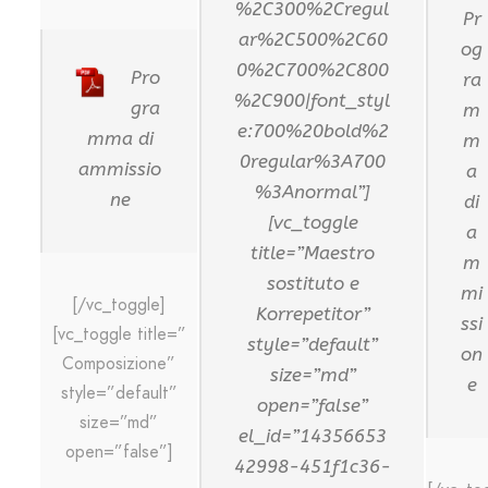
%2C300%2Cregul
Pr
ar%2C500%2C60
og
0%2C700%2C800
Pro
ra
%2C900|font_styl
gra
m
e:700%20bold%2
mma di
m
0regular%3A700
ammissio
a
%3Anormal”]
ne
di
[vc_toggle
a
title=”Maestro
m
sostituto e
mi
[/vc_toggle]
Korrepetitor”
ssi
[vc_toggle title=”
style=”default”
on
Composizione”
size=”md”
e
style=”default”
open=”false”
size=”md”
el_id=”14356653
open=”false”]
42998-451f1c36-