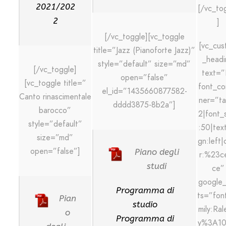
2021/202
[/vc_to
2
]
[/vc_toggle][vc_toggle
[vc_cus
title=”Jazz (Pianoforte Jazz)”
_headi
style=”default” size=”md”
[/vc_toggle]
text=”
open=”false”
[vc_toggle title=”
font_co
el_id=”1435660877582-
Canto rinascimentale
ner=”ta
dddd3875-8b2a”]
barocco”
2|font_
style=”default”
:50|text
size=”md”
gn:left|
open=”false”]
Piano degli
r:%23c
studi
ce”
google_
Programma di
ts=”fon
Pian
studio
mily:Ra
o
Programma di
y%3A1