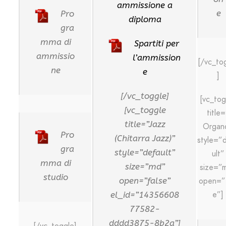
ammissione a
e
Pro
diploma
gra
mma di
Spartiti per
ammissio
l’ammission
[/vc_to
ne
e
]
[/vc_toggle]
[vc_tog
[vc_toggle
title
title=”Jazz
Organ
Pro
(Chitarra Jazz)”
style=”
gra
style=”default”
ult”
mma di
size=”md”
size=”
studio
open=”false”
open=”f
e”]
el_id=”14356608
77582-
dddd3875-8b2a”]
[/vc_toggle]