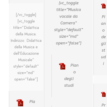
[vc_toggle
title=”Musica
[/vc_toggle]
vocale da
Pi
[vc_toggle
Camera”
an
title=”Didattica
style=”default”
o
della Musica.
size=”md”
de
Indirizzo: Didattica
open=”false”]
gli
della Musica e
st
dell’Educazione
ud
Musicale”
i
Pian
style=”default”
o
size=”md”
degli
open=”false”]
studi
Pia
Pr