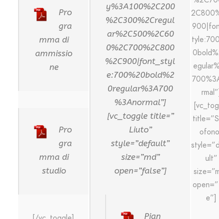
%2C70
y%3A100%2C200
Pro
2C800
%2C300%2Cregul
gra
900|fon
ar%2C500%2C60
tyle:70
mma di
0%2C700%2C800
0bold%
ammissio
%2C900|font_styl
egular
ne
e:700%20bold%2
700%3
0regular%3A700
rmal”
%3Anormal”]
[vc_tog
[vc_toggle title=”
title=”
Pro
Liuto”
ofon
gra
style=”default”
style=”
mma di
size=”md”
ult”
studio
open=”false”]
size=”
open=”f
e”]
Pian
[/vc_toggle]