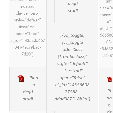
ult”
degli
indirizzo
size=”
studi
Clavicembalo”
open=”f
style=”default”
e”
size=”md”
el_id=”
open=”false”
56658
[/vc_toggle]
el_id=”1435335657
03-
[vc_toggle
041-4ec79ba6-
a54552
title=”Jazz
7d20″]
5148″
(Tromba Jazz)”
style=”default”
size=”md”
Pian
open=”false”
o
el_id=”14356608
Pi
degli
77582-
an
studi
dddd3875-8b2a”]
o
de