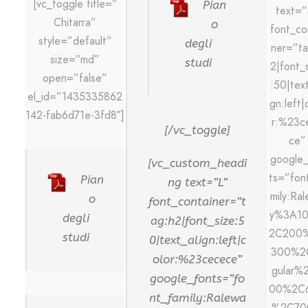
[vc_toggle title=”
Pian
text=”
Chitarra”
o
font_co
style=”default”
degli
ner=”ta
size=”md”
studi
2|font_
open=”false”
:50|text
el_id=”1435335862
gn:left|
142-fab6d71e-3fd8″]
r:%23c
[/vc_toggle]
ce”
google_
[vc_custom_headi
ts=”fon
Pian
ng text=”L”
mily:Ra
o
font_container=”t
y%3A1
degli
ag:h2|font_size:5
2C200
studi
0|text_align:left|c
300%2
olor:%23cecece”
gular%
google_fonts=”fo
00%2C
nt_family:Ralewa