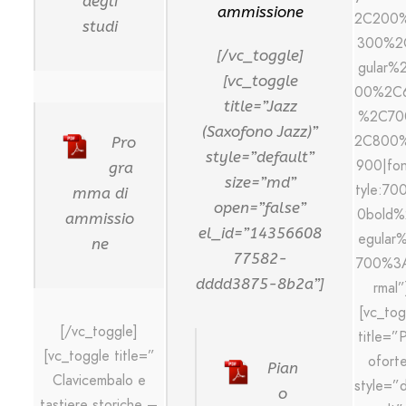
degli
ammissione
2C200
studi
300%2
[/vc_toggle]
gular%
[vc_toggle
00%2C
title=”Jazz
%2C70
(Saxofono Jazz)”
2C800
Pro
style=”default”
900|fon
gra
size=”md”
tyle:70
mma di
open=”false”
0bold%
ammissio
el_id=”14356608
egular
ne
77582-
700%3
dddd3875-8b2a”]
rmal”
[vc_tog
[/vc_toggle]
title=”
[vc_toggle title=”
ofort
Pian
Clavicembalo e
style=”
o
tastiere storiche –