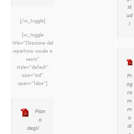
st
ud
[/vc_toggle]
i
[vc_toggle
title=”Direzione del
repertorio vocale e
sacro”
style=”default”
size=”md”
Pr
open=”false”]
og
ra
m
m
Pian
a
o
di
degli