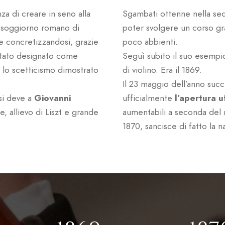
za di creare in seno alla
Sgambati ottenne nella sed
el soggiorno romano di
poter svolgere un corso grat
e concretizzandosi, grazie
poco abbienti.
 stato designato come
Seguì subito il suo esemp
r lo scetticismo dimostrato
di violino. Era il 1869.
Il 23 maggio dell’anno succ
si deve a
Giovanni
ufficialmente
l’apertura u
, allievo di Liszt e grande
aumentabili a seconda del
1870, sancisce di fatto la na