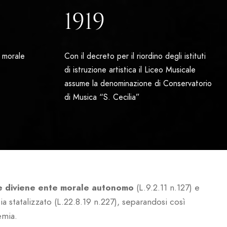
1919
e morale
Con il decreto per il riordino degli istituti
di istruzione artistica il Liceo Musicale
assume la denominazione di Conservatorio
di Musica “S. Cecilia”
ale diviene ente morale autonomo
(L.9.2.11 n.127) e
sia statalizzato (L.22.8.19 n.227), separandosi così
emia.