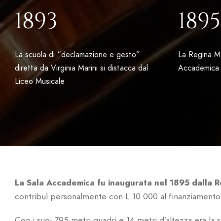
1893
1895
La scuola di “declamazione e gesto”
La Regina Ma
diretta da Virginia Marini si distacca dal
Accademica 
Liceo Musicale
La Sala Accademica fu inaugurata nel 1895 dalla 
contribuì personalmente con L.10.000 al finanziamento 
Con i suoi 795 metri quadri e 14 metri d’altezza era la 