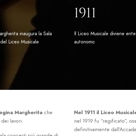
1911
rgherita inaugura la Sala
Il Liceo Musicale diviene ent
del Liceo Musicale
autonomo
Regina Margherita
che
Nel 1911 il Liceo Music
dei lavori.
nel 1919 fu “regificato”, os
definitivamente dall’Accad
sala concerti più grande di