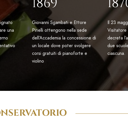
1869
187
signato
Giovanni Sgambati e Ettore
Il 23 magg
eare una
Pinelli ottengono nella sede
Visitatore
terno
dell’Accademia la concessione di
decreta l’a
tentativo
un locale dove poter svolgere
due scuole
corsi gratuiti di pianoforte e
ciascuna.
violino
ONSERVATORIO