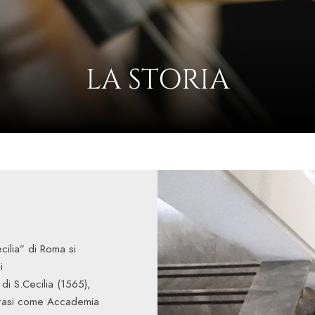
LA STORIA
cilia” di Roma si
i
di S.Cecilia (1565),
nitasi come Accademia