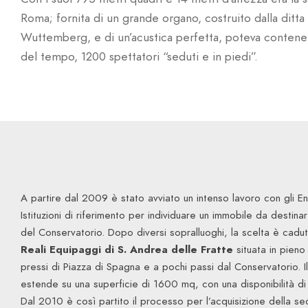
Roma; fornita di un grande organo, costruito dalla ditta 
Wuttemberg, e di un’acustica perfetta, poteva contenere
del tempo, 1200 spettatori “seduti e in piedi”.
A partire dal 2009 è stato avviato un intenso lavoro con gli Ent
Istituzioni di riferimento per individuare un immobile da destina
del Conservatorio. Dopo diversi sopralluoghi, la scelta è caduta
Reali Equipaggi di S. Andrea delle Fratte
situata in pieno
pressi di Piazza di Spagna e a pochi passi dal Conservatorio. I
estende su una superficie di 1600 mq, con una disponibilità di
Dal 2010 è così partito il processo per l’acquisizione della s