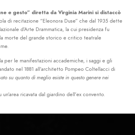
ne e gesto” diretta da Virginia Marini si distaccò
ola di recitazione “Eleonora Duse” che dal 1935 dette
Nazionale d’Arte Drammatica, la cui presidenza fu
lla morte del grande storico e critico teatrale
ome.
 per le manifestazioni accademiche, i saggi e gli
ndato nel 1881 all’architetto Pompeo Coltellacci di
ato su quanto di meglio esiste in questo genere nei
 un’area ricavata dal giardino dell’ex convento.