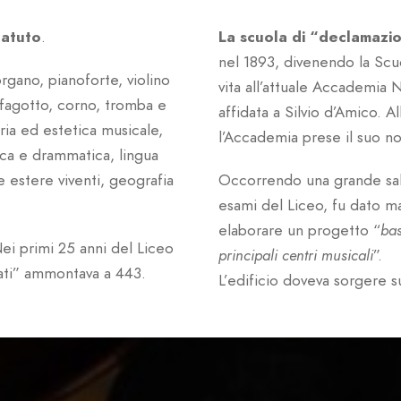
tatuto
.
La scuola di “declamazio
nel 1893, divenendo la Scu
rgano, pianoforte, violino
vita all’attuale Accademia 
, fagotto, corno, tromba e
affidata a Silvio d’Amico. A
ria ed estetica musicale,
l’Accademia prese il suo n
ica e drammatica, lingua
ue estere viventi, geografia
Occorrendo una grande sala
esami del Liceo, fu dato ma
elaborare un progetto “
bas
ei primi 25 anni del Liceo
principali centri musicali
”.
ziati” ammontava a 443.
L’edificio doveva sorgere su