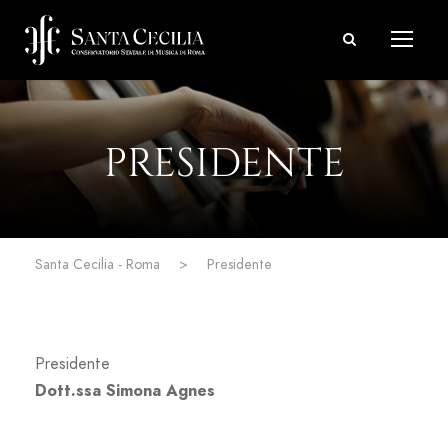
PRESIDENTE
Santa Cecilia - Roma
>
Presidente
Presidente
Dott.ssa Simona Agnes