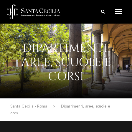
DIPARTIMENTI,
AREE, SCUOLE E
CORSI
Santa Cecilia - Roma
>
Dipartimenti, aree, scuole e
corsi