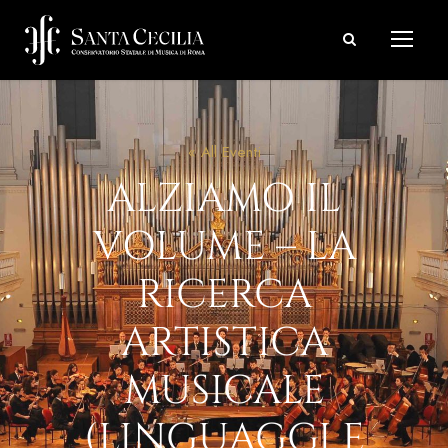
« All Eventi
ALZIAMO IL
VOLUME – LA
RICERCA
ARTISTICA
MUSICALE
(LINGUAGGI E