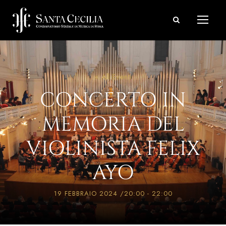
« All Eventi
CONCERTO IN
MEMORIA DEL
VIOLINISTA FELIX
AYO
19 FEBBRAIO 2024 /20:00
-
22:00