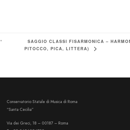
SAGGIO CLASSI FISARMONICA – HARMO
°
PITOCCO, PICA, LITTERA)
Conservatorio Statale di Musica di Roma
“Santa Cecilia”
Via dei Greci, 18 – 00187 – Roma