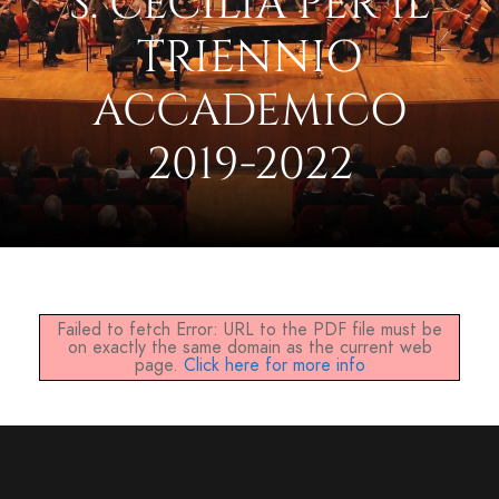
S. CECILIA PER IL
TRIENNIO
ACCADEMICO
2019-2022
Failed to fetch Error: URL to the PDF file must be
on exactly the same domain as the current web
page.
Click here for more info