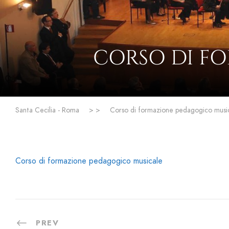
CORSO DI F
Santa Cecilia - Roma
> >
Corso di formazione pedagogico musi
Corso di formazione pedagogico musicale
PREV