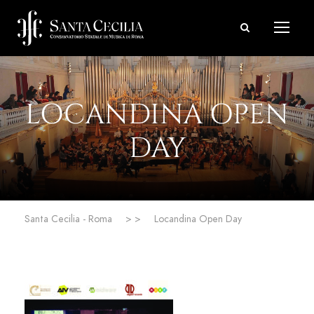
LOCANDINA OPEN
DAY
Santa Cecilia - Roma
> >
Locandina Open Day