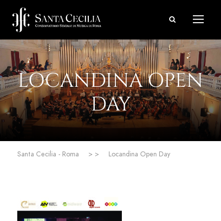
LOCANDINA OPEN
DAY
Santa Cecilia - Roma
> >
Locandina Open Day