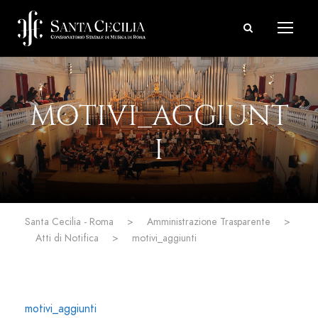
MOTIVI_AGGIUNT
I
Santa Cecilia - Roma
>
Amministrazione Trasparente
>
Atti di Notifica
>
motivi_aggiunti
motivi_aggiunti