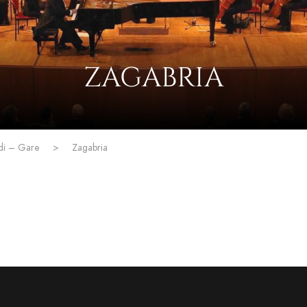
ZAGABRIA
di – Gare
>
Zagabria