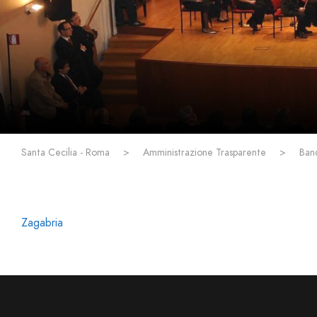
Santa Cecilia - Roma
>
Amministrazione Trasparente
>
Ban
Zagabria