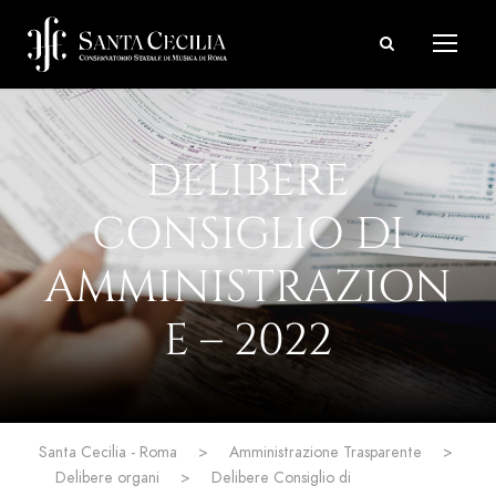
DELIBERE
CONSIGLIO DI
AMMINISTRAZION
E – 2022
Santa Cecilia - Roma
>
Amministrazione Trasparente
>
Delibere organi
>
Delibere Consiglio di