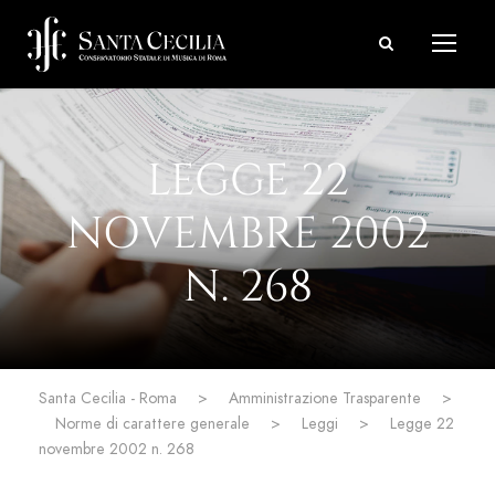
LEGGE 22
NOVEMBRE 2002
N. 268
Santa Cecilia - Roma
>
Amministrazione Trasparente
>
Norme di carattere generale
>
Leggi
>
Legge 22
novembre 2002 n. 268