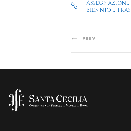
Assegnazione 
Biennio e tra
PREV