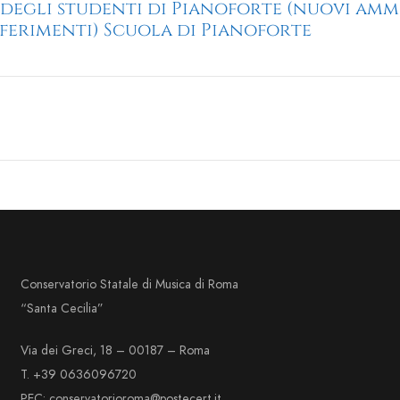
degli studenti di Pianoforte (nuovi amme
sferimenti) Scuola di Pianoforte
Conservatorio Statale di Musica di Roma
“Santa Cecilia”
Via dei Greci, 18 – 00187 – Roma
T. +39 0636096720
PEC: conservatorioroma@postecert.it