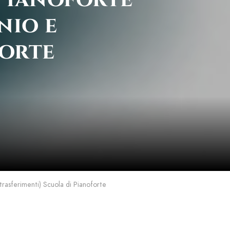
nio e
forte
trasferimenti) Scuola di Pianoforte