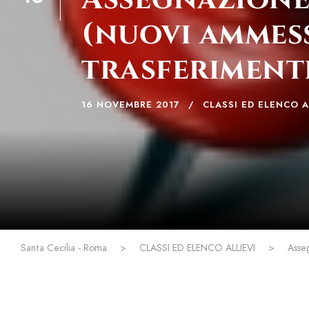
NOV
(nuovi ammess
trasferimenti
16 NOVEMBRE 2017
CLASSI ED ELENCO A
Santa Cecilia - Roma
>
CLASSI ED ELENCO ALLIEVI
>
Asseg