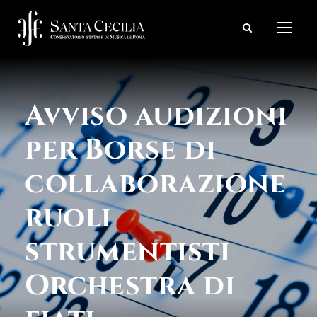
Avviso audizioni
per Borse di
collaborazione
ruoli
strumentisti
Orchestra di