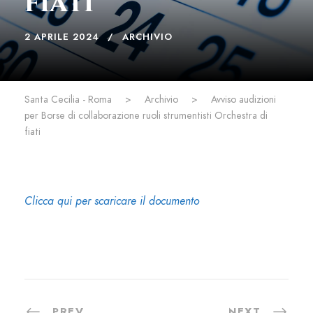
fiati
2 APRILE 2024
ARCHIVIO
Santa Cecilia - Roma
>
Archivio
>
Avviso audizioni
per Borse di collaborazione ruoli strumentisti Orchestra di
fiati
Clicca qui per scaricare il documento
PREV
NEXT