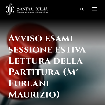
Avviso esami
sessione estiva
Lettura della
Partitura (M°
Furlani
Maurizio)