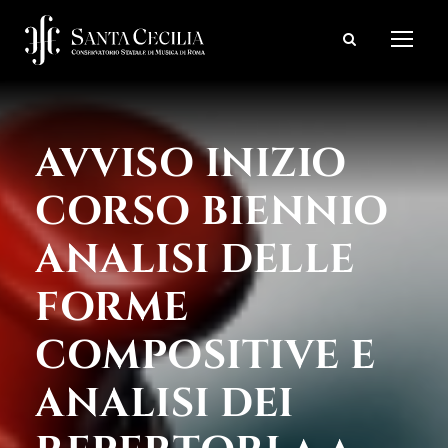
AVVISO INIZIO
CORSO BIENNIO
ANALISI DELLE
FORME
COMPOSITIVE E
ANALISI DEI