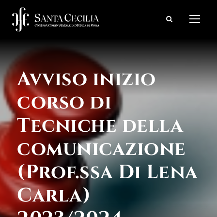
Avviso inizio
corso di
Tecniche della
comunicazione
(Prof.ssa Di Lena
Carla)