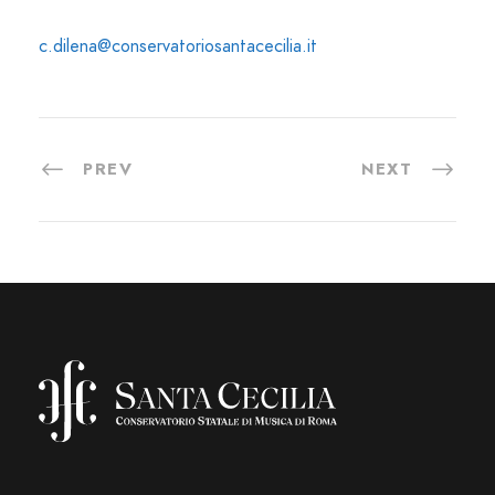
c.dilena@conservatoriosantacecilia.it
PREV
NEXT