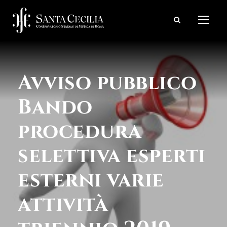
Avviso pubblico
Bando
procedura
selettiva esperti
esterni varie
attività