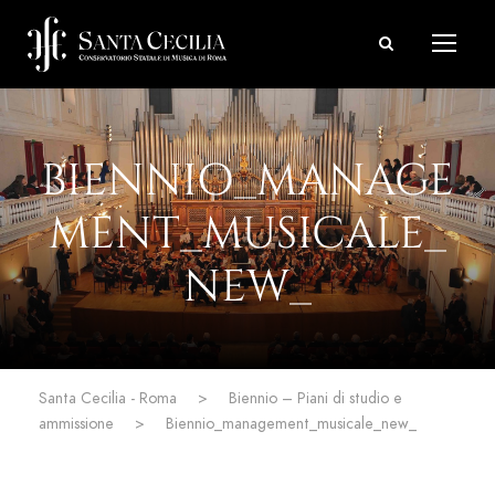
BIENNIO_MANAGE
MENT_MUSICALE_
NEW_
Santa Cecilia - Roma
>
Biennio – Piani di studio e
ammissione
>
Biennio_management_musicale_new_