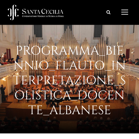
PROGRAMMA_BIE
NNIO_FLAUTO_IN
TERPRETAZIONE_S
OLISTICA_DOCEN
TE_ALBANESE