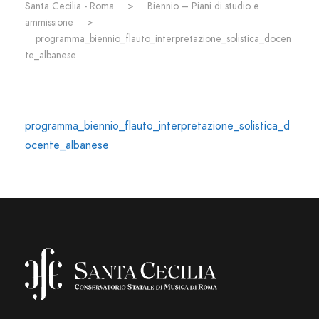
Santa Cecilia - Roma
>
Biennio – Piani di studio e
ammissione
>
programma_biennio_flauto_interpretazione_solistica_docen
te_albanese
programma_biennio_flauto_interpretazione_solistica_d
ocente_albanese