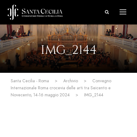
IMG_2144
Santa Cecilia - Roma
>
Archivio
>
Convegno
Internazionale Roma crocevia delle arti tra Seicento e
Novecento, 14-16 maggio 2024
>
IMG_2144