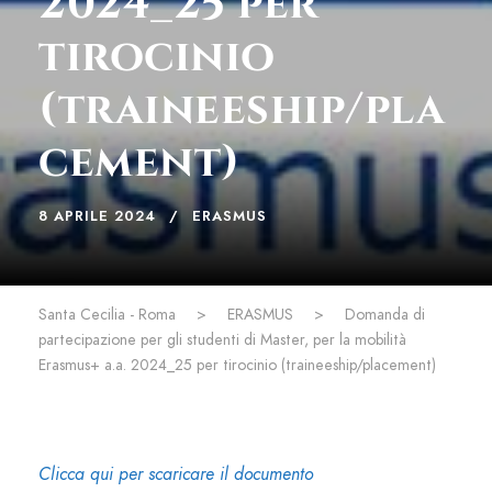
2024_25 per
tirocinio
(traineeship/pla
cement)
8 APRILE 2024
ERASMUS
Santa Cecilia - Roma
>
ERASMUS
>
Domanda di
partecipazione per gli studenti di Master, per la mobilità
Erasmus+ a.a. 2024_25 per tirocinio (traineeship/placement)
Clicca qui per scaricare il documento