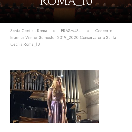
ROMA_10
Santa Cecilia - Roma
>
ERASMUS+
>
Concerto
Erasmus Winter Semester 2019_2020 Conservatorio Santa
Cecilia Roma_10