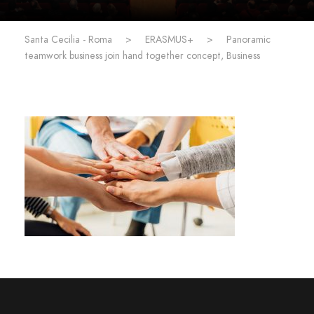
Santa Cecilia - Roma
>
ERASMUS+
>
Panoramic
teamwork business join hand together concept, Business