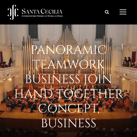
PANORAMIC
TEAMWORK
BUSINESS JOIN
HAND TOGETHER
CONCEPT,
BUSINESS