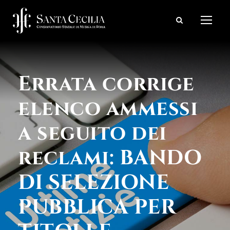
Errata corrige
elenco ammessi
a seguito dei
reclami: BANDO
DI SELEZIONE
PUBBLICA PER