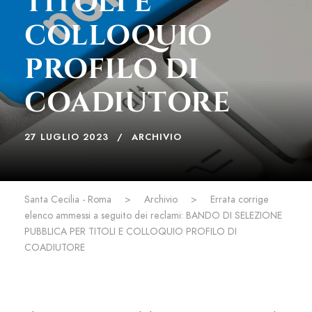
TITOLI E
COLLOQUIO
PROFILO DI
COADIUTORE
27 LUGLIO 2023
ARCHIVIO
Santa Cecilia - Roma
>
Archivio
>
Errata corrige
elenco ammessi a seguito dei reclami: BANDO DI SELEZIONE
PUBBLICA PER TITOLI E COLLOQUIO PROFILO DI
COADIUTORE