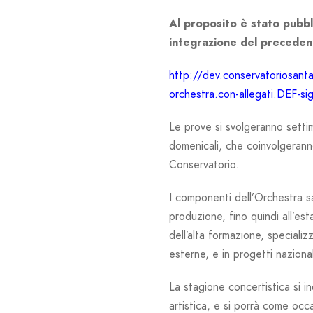
Al proposito è stato pubbl
integrazione del preceden
http://dev.conservatoriosant
orchestra.con-allegati.DEF-si
Le prove si svolgeranno sett
domenicali, che coinvolgeranno 
Conservatorio.
I componenti dell’Orchestra sa
produzione, fino quindi all’esta
dell’alta formazione, speciali
esterne, e in progetti nazional
La stagione concertistica si i
artistica, e si porrà come occa