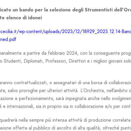
icato un bando per la selezione degli Strumentisti dell’Or
te elenco di idonei
acecilia.it/wp-content/uploads/2023/12/18929_2023.12.14-Bando
gned.pdf
imanalmente a partire da febbraio 2024, con la conseguente pro
Studenti, Diplomati, Professori, Direttori e i migliori giovani solis
ranno contrattualizzati, o assegnatari di una borsa di collaborazio
te, salvo proroghe per ulteriori attività. L’Orchestra, nell’ambito de
zzazione e perfezionamento, sarà impegnata anche nello svolgimento
i e internazionali, sia in proprio sia in collaborazione e/o per cont
nquadrerà nella sempre più intensa attività di produzione correlata 
sione offerta al pubblico di ascolto di alta qualità, oltreché punto