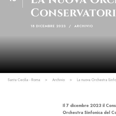
DIC
Conservatorio
18 DICEMBRE 2023
ARCHIVIO
Santa Cecilia - Roma
>
Archivio
>
La nuova Orchestra Sinfo
Il 7 dicembre 2023 il Cons
Orchestra Sinfonica del C