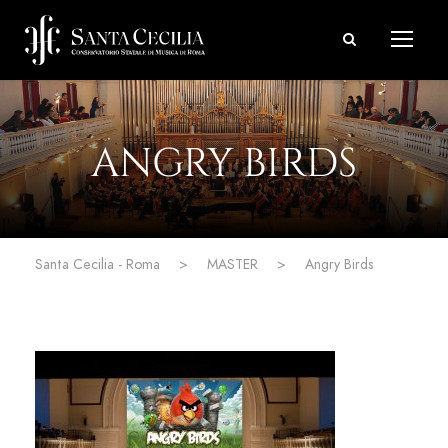
ANGRY BIRDS
Santa Cecilia - Roma
>
MASTER
>
Angry Birds