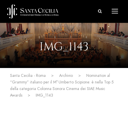
IMG_1143
Santa Cecilia - Roma
>
Archivio
>
Nomination al
“Grammy” italiano per il M° Umberto Scipione: è nella Top 5
della categoria Colonna Sonora Cinema dei SIAE Music
Awards
>
IMG_1143