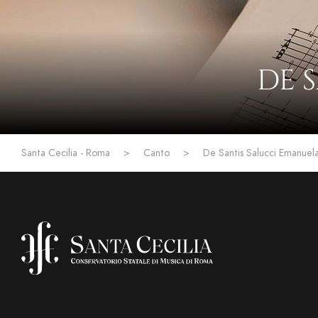
DE 
Santa Cecilia - Roma
>
Canto
>
De Santis Salucci Emanuel