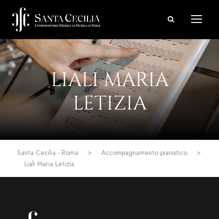
LIALI MARIA
LETIZIA
Santa Cecilia - Roma
>
Accompagnamento pianistico
>
Liali Maria Letizia