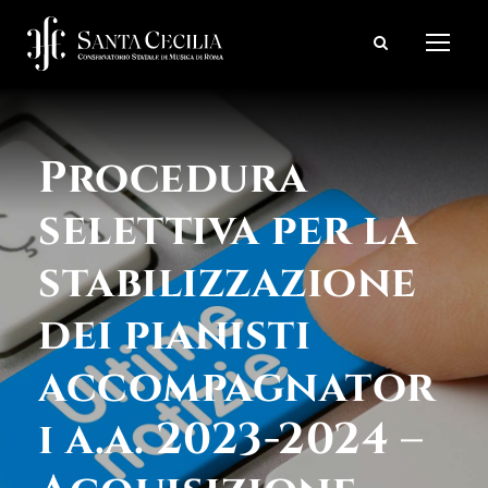
Procedura
selettiva per la
stabilizzazione
dei pianisti
accompagnator
i a.a. 2023-2024 –