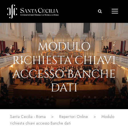
MODULO
RICHIESTA CHIAVI
ACCESSO BANCHE
DATI
Santa Cecilia - Roma
>
Repertori Online
>
Modulo
richiesta chiavi accesso Banche dati