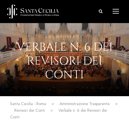
VERBALE N. 6 DEI
REVISORI DEI
CONTI
Santa Cecilia - Roma
>
Amministrazione Trasparente
>
Revisori dei Conti
>
Verbale n. 6 dei Revisori dei
Conti