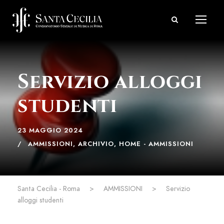
Servizio alloggi
studenti
23 MAGGIO 2024
AMMISSIONI
,
ARCHIVIO
,
HOME - AMMISSIONI
Santa Cecilia - Roma
>
AMMISSIONI
>
Servizio
alloggi studenti