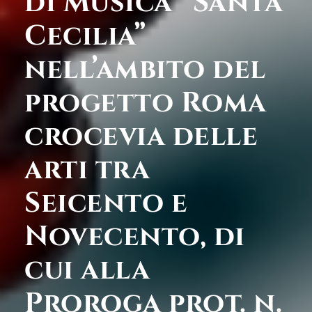
di Musica “Santa
Cecilia”
nell’ambito del
progetto Roma
crocevia delle
arti tra
Seicento e
Novecento, di
cui alla
Proroga prot. n.