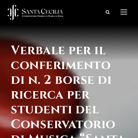
Verbale per il
conferimento
di n. 2 borse di
ricerca per
studenti del
Conservatorio