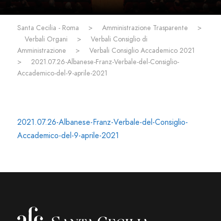
Santa Cecilia - Roma
>
Amministrazione Trasparente
>
Verbali Organi
>
Verbali Consiglio di
Amministrazione
>
Verbali Consiglio Accademico 2021
>
2021.07.26-Albanese-Franz-Verbale-del-Consiglio-
Accademico-del-9-aprile-2021
2021.07.26-Albanese-Franz-Verbale-del-Consiglio-
Accademico-del-9-aprile-2021