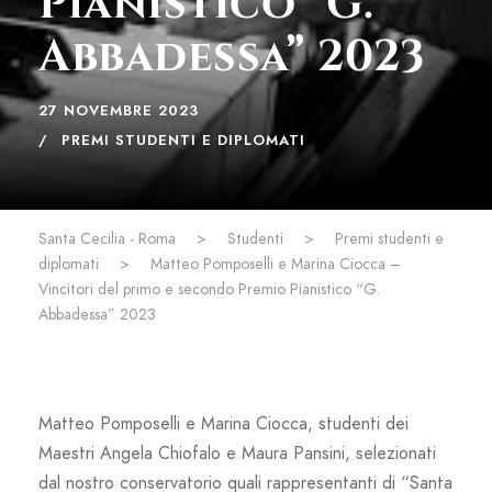
Pianistico “G.
Abbadessa” 2023
27 NOVEMBRE 2023
PREMI STUDENTI E DIPLOMATI
Santa Cecilia - Roma
>
Studenti
>
Premi studenti e
diplomati
>
Matteo Pomposelli e Marina Ciocca –
Vincitori del primo e secondo Premio Pianistico “G.
Abbadessa” 2023
Matteo Pomposelli e Marina Ciocca, studenti dei
Maestri Angela Chiofalo e Maura Pansini, selezionati
dal nostro conservatorio quali rappresentanti di “Santa