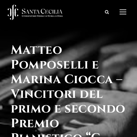
Matteo
Pomposelli e
Marina Ciocca –
Vincitori del
primo e secondo
Premio