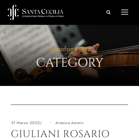
Sassofono jazz
CATEGORY
31 Marzo 2022
•
Arianna Amato
GIULIANI ROSARIO