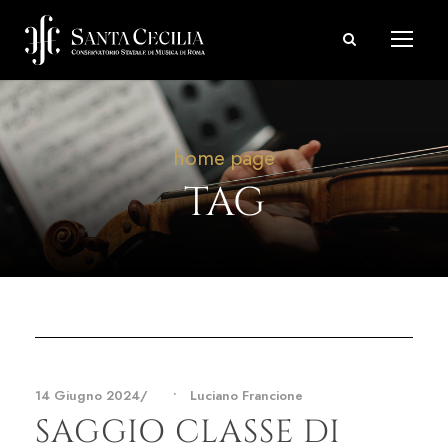
home page
TAG
14 Giugno 2024
•
Luciano Francione
SAGGIO CLASSE DI