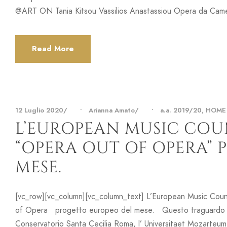
@ART ON Tania Kitsou Vassilios Anastassiou Opera da Came
Read More
12 Luglio 2020
•
Arianna Amato
•
a.a. 2019/20
,
HOME 
L’EUROPEAN MUSIC CO
“OPERA OUT OF OPERA”
MESE.
[vc_row][vc_column][vc_column_text] L’European Music Coun
of Opera progetto europeo del mese. Questo traguardo è sta
Conservatorio Santa Cecilia Roma, l’ Universitaet Mozarteum