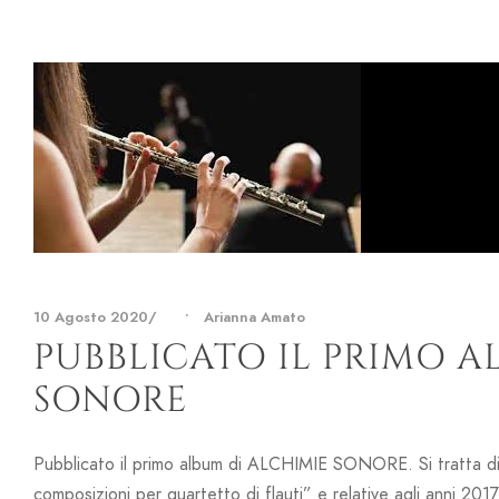
10 Agosto 2020
•
Arianna Amato
PUBBLICATO IL PRIMO A
SONORE
Pubblicato il primo album di ALCHIMIE SONORE. Si tratta di 
composizioni per quartetto di flauti” e relative agli anni 20