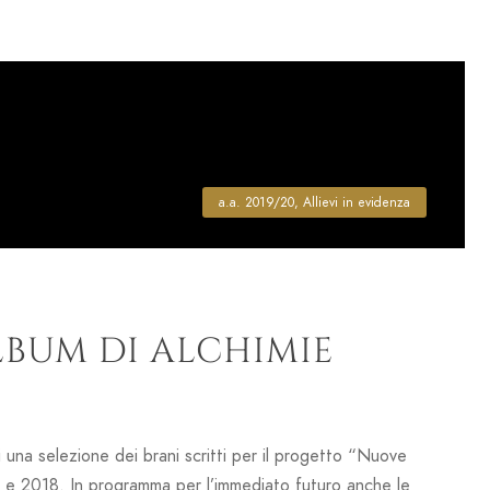
a.a. 2019/20
,
Allievi in evidenza
LBUM DI ALCHIMIE
una selezione dei brani scritti per il progetto “Nuove
17 e 2018. In programma per l’immediato futuro anche le